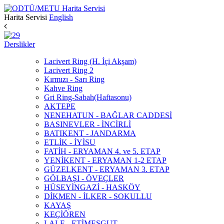
Harita Servisi
English
Derslikler
Lacivert Ring (H. İçi Akşam)
Lacivert Ring 2
Kırmızı - Sarı Ring
Kahve Ring
Gri Ring-Sabah(Haftasonu)
AKTEPE
NENEHATUN - BAĞLAR CADDESİ
BASINEVLER - İNCİRLİ
BATIKENT - JANDARMA
ETLİK - İYİSU
FATİH - ERYAMAN 4. ve 5. ETAP
YENİKENT - ERYAMAN 1-2 ETAP
GÜZELKENT - ERYAMAN 3. ETAP
GÖLBAŞI - ÖVEÇLER
HÜSEYİNGAZİ - HASKÖY
DİKMEN - İLKER - SOKULLU
KAYAŞ
KEÇİÖREN
LALE - ETİMESGUT