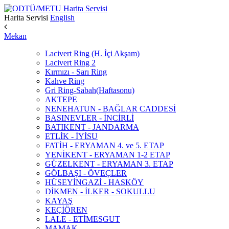
Harita Servisi
English
Mekan
Lacivert Ring (H. İçi Akşam)
Lacivert Ring 2
Kırmızı - Sarı Ring
Kahve Ring
Gri Ring-Sabah(Haftasonu)
AKTEPE
NENEHATUN - BAĞLAR CADDESİ
BASINEVLER - İNCİRLİ
BATIKENT - JANDARMA
ETLİK - İYİSU
FATİH - ERYAMAN 4. ve 5. ETAP
YENİKENT - ERYAMAN 1-2 ETAP
GÜZELKENT - ERYAMAN 3. ETAP
GÖLBAŞI - ÖVEÇLER
HÜSEYİNGAZİ - HASKÖY
DİKMEN - İLKER - SOKULLU
KAYAŞ
KEÇİÖREN
LALE - ETİMESGUT
MAMAK